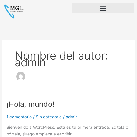
Ir
al
contenido
Nombre del autor:
admin
¡Hola, mundo!
¡Hola,
mundo!
1 comentario
/
Sin categoría
/
admin
Bienvenido a WordPress. Esta es tu primera entrada. Edítala o
bórrala, ¡luego empieza a escribir!