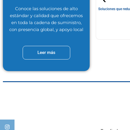
Conoce las soluciones de alto
uestos, gastos y certificaciones…
Soluciones que reduc
estándar y calidad que ofrecemos
LEER MÁS..
en toda la cadena de suministro,
con presencia global, y apoyo local
Leer más