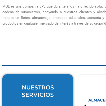
MGL es una compañía 5PL que durante años ha ofrecido solucion
convier
cadena de suministros, apoyando a nuestros clientes y aliad
transporte, fletes, almacenaje, procesos aduanales, asesoría y
productos en cualquier mercado de interés a través de su grupo 
com
cu
NUESTROS
SERVICIOS
NTE DE ADUANAS
ALMACEN