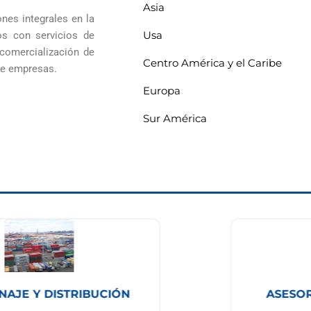
Asia
es integrales en la
ten en tu aliado ideal
Usa
os con servicios de
 comercialización de
Centro América y el Caribe
de empresas.
pra de materia prim
Europa
Sur América
alquier lugar del mu
AJE Y DISTRIBUCIÓN
ASESOR